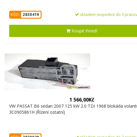
skladem (expedice do 3 pracov
KÓD:
2830419
Koupit ihned!
1 566,00Kč
VW PASSAT B6 sedan 2007 125 kW 2.0 TDI 1968 blokáda volant
3C0905861H (Řízení ostatní)
skladem (expedice do 3 pracov