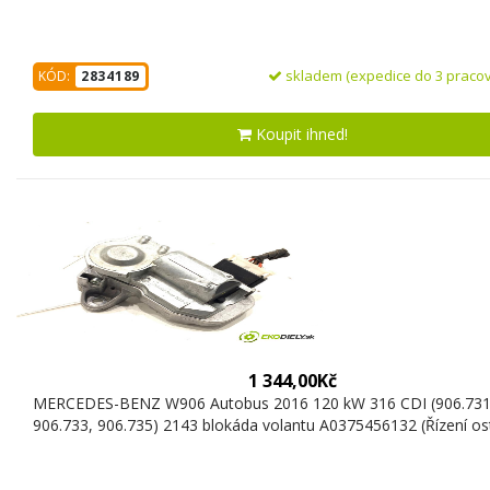
skladem (expedice do 3 pracov
KÓD:
2834189
Koupit ihned!
1 344,00Kč
MERCEDES-BENZ W906 Autobus 2016 120 kW 316 CDI (906.731
906.733, 906.735) 2143 blokáda volantu A0375456132 (Řízení ost