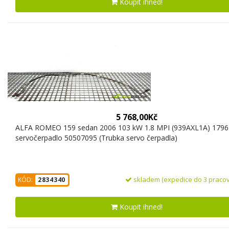
Koupit ihned!
5 768,00Kč
ALFA ROMEO 159 sedan 2006 103 kW 1.8 MPI (939AXL1A) 1796
servočerpadlo 50507095 (Trubka servo čerpadla)
skladem (expedice do 3 pracov
KÓD:
2834340
Koupit ihned!