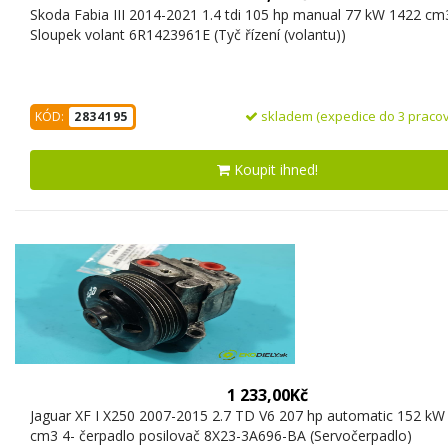
Skoda Fabia III 2014-2021 1.4 tdi 105 hp manual 77 kW 1422 cm
Sloupek volant 6R1423961E (Tyč řízení (volantu))
skladem (expedice do 3 pracov
KÓD:
2834195
Koupit ihned!
1 233,00Kč
Jaguar XF I X250 2007-2015 2.7 TD V6 207 hp automatic 152 kW
cm3 4- čerpadlo posilovač 8X23-3A696-BA (Servočerpadlo)