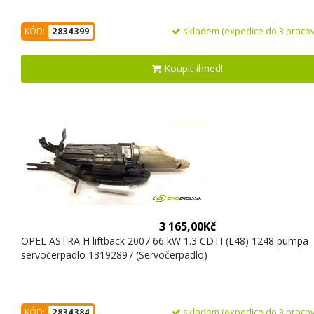
skladem (expedice do 3 pracov
KÓD:
2834399
Koupit ihned!
3 165,00Kč
OPEL ASTRA H liftback 2007 66 kW 1.3 CDTI (L48) 1248 pumpa
servočerpadlo 13192897 (Servočerpadlo)
skladem (expedice do 3 pracov
KÓD:
2834384