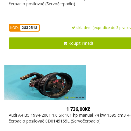
čerpadlo posilovač (Servočerpadlo)
skladem (expedice do 3 pracov
KÓD:
2830518
Koupit ihned!
1 736,00Kč
Audi A4 B5 1994-2001 1.6 SR 101 hp manual 74 kW 1595 cm3 4-
čerpadlo posilovač 8D0145155L (Servočerpadlo)