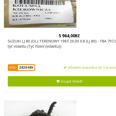
5 964,00Kč
SUZUKI LJ 80 (OL) TERENOWY 1983 29,00 0.8 (LJ 80) - F8A 797,0
tyč volantu (Tyč řízení (volantu))
skladem (expedice do 3 pracov
KÓD:
2828489
Koupit ihned!