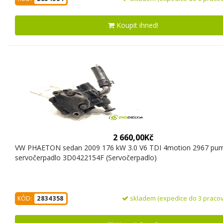
Koupit ihned!
2 660,00Kč
VW PHAETON sedan 2009 176 kW 3.0 V6 TDI 4motion 2967 pu
servočerpadlo 3D0422154F (Servočerpadlo)
skladem (expedice do 3 pracov
KÓD:
2834358