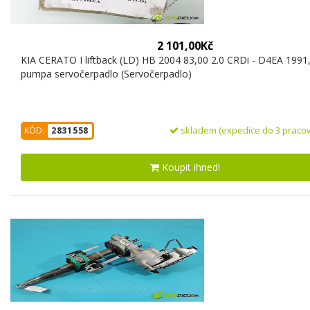
2 101,00Kč
KIA CERATO I liftback (LD) HB 2004 83,00 2.0 CRDi - D4EA 1991
pumpa servočerpadlo (Servočerpadlo)
skladem (expedice do 3 pracov
KÓD:
2831558
Koupit ihned!