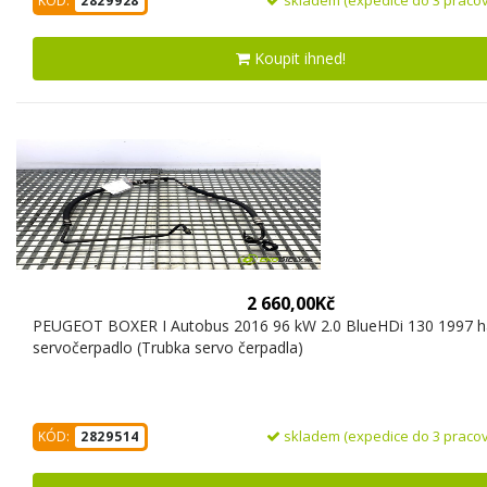
KÓD:
2829928
Koupit ihned!
2 660,00Kč
PEUGEOT BOXER I Autobus 2016 96 kW 2.0 BlueHDi 130 1997 h
servočerpadlo (Trubka servo čerpadla)
skladem (expedice do 3 pracov
KÓD:
2829514