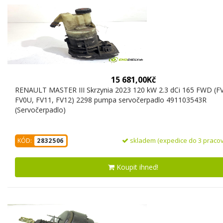
15 681,00Kč
RENAULT MASTER III Skrzynia 2023 120 kW 2.3 dCi 165 FWD (F
FV0U, FV11, FV12) 2298 pumpa servočerpadlo 491103543R
(Servočerpadlo)
skladem (expedice do 3 pracov
KÓD:
2832506
Koupit ihned!