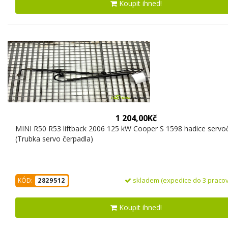
Koupit ihned!
1 204,00Kč
MINI R50 R53 liftback 2006 125 kW Cooper S 1598 hadice servo
(Trubka servo čerpadla)
skladem (expedice do 3 pracov
KÓD:
2829512
Koupit ihned!