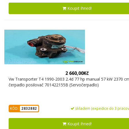
Koupit ihned!
2 660,00Kč
Vw Transporter T4 1990-2003 2.4d 77 hp manual 57 kW 2370 cm
čerpadlo posilovač 701422155B (Servočerpadlo)
skladem (expedice do 3 pracov
KÓD:
2832882
Koupit ihned!