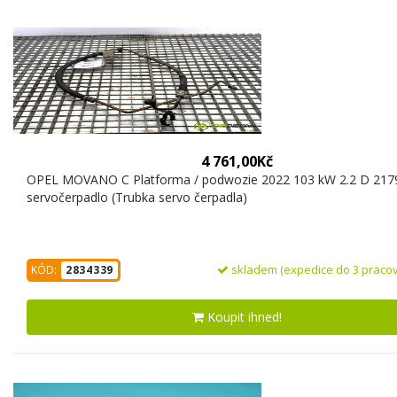
4 761,00Kč
OPEL MOVANO C Platforma / podwozie 2022 103 kW 2.2 D 2179
servočerpadlo (Trubka servo čerpadla)
skladem (expedice do 3 pracov
KÓD:
2834339
Koupit ihned!