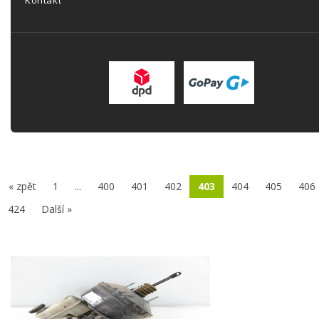
Kontakt
« zpět
1
...
400
401
402
403
404
405
406
424
Další »