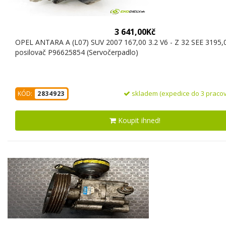
3 641,00Kč
OPEL ANTARA A (L07) SUV 2007 167,00 3.2 V6 - Z 32 SEE 3195,
posilovač P96625854 (Servočerpadlo)
skladem (expedice do 3 pracov
KÓD:
2834923
Koupit ihned!