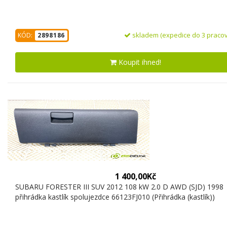
skladem (expedice do 3 pracov
KÓD:
2898186
Koupit ihned!
1 400,00Kč
SUBARU FORESTER III SUV 2012 108 kW 2.0 D AWD (SJD) 1998
přihrádka kastlík spolujezdce 66123FJ010 (Přihrádka (kastlík))