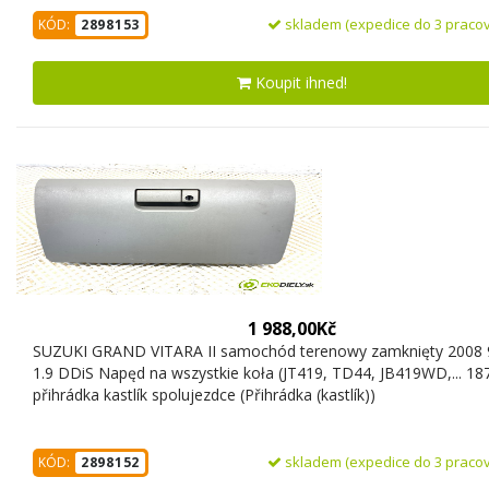
skladem (expedice do 3 pracov
KÓD:
2898153
Koupit ihned!
1 988,00Kč
SUZUKI GRAND VITARA II samochód terenowy zamknięty 2008
1.9 DDiS Napęd na wszystkie koła (JT419, TD44, JB419WD,... 18
přihrádka kastlík spolujezdce (Přihrádka (kastlík))
skladem (expedice do 3 pracov
KÓD:
2898152