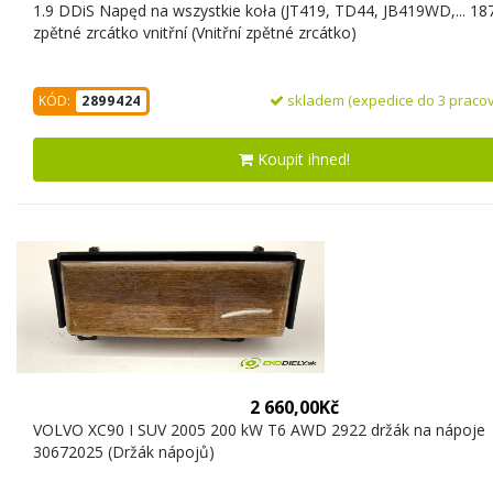
1.9 DDiS Napęd na wszystkie koła (JT419, TD44, JB419WD,... 18
zpětné zrcátko vnitřní (Vnitřní zpětné zrcátko)
skladem (expedice do 3 pracov
KÓD:
2899424
Koupit ihned!
2 660,00Kč
VOLVO XC90 I SUV 2005 200 kW T6 AWD 2922 držák na nápoje
30672025 (Držák nápojů)