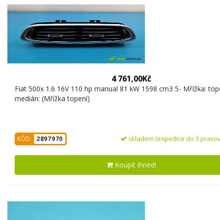
4 761,00Kč
Fiat 500x 1.6 16V 110 hp manual 81 kW 1598 cm3 5- Mřížka: top
medián: (Mřížka topení)
skladem (expedice do 3 pracov
KÓD:
2897970
Koupit ihned!