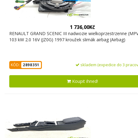
1 736,00Kč
RENAULT GRAND SCENIC III nadwozie wielkoprzestrzenne (MPV
103 kW 2.0 16V (JZ0G) 1997 kroužek slimák airbag (Airbag)
skladem (expedice do 3 pracov
KÓD:
2898351
Koupit ihned!