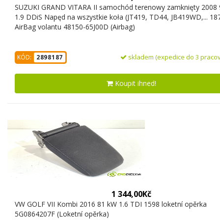
SUZUKI GRAND VITARA II samochód terenowy zamknięty 2008
1.9 DDiS Napęd na wszystkie koła (JT419, TD44, JB419WD,... 18
AirBag volantu 48150-65J00D (Airbag)
skladem (expedice do 3 pracov
KÓD:
2898187
Koupit ihned!
1 344,00Kč
VW GOLF VII Kombi 2016 81 kW 1.6 TDI 1598 loketní opěrka
5G0864207F (Loketní opěrka)