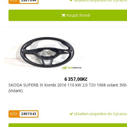
KÓD:
2897044
Koupit ihned!
6 357,00Kč
SKODA SUPERB III Kombi 2016 110 kW 2.0 TDI 1968 volant 3V
(Volant)
skladem (expedice do 3 pracov
KÓD:
2897043