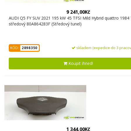
9 241,00Kč
AUDI Q5 FY SUV 2021 195 kW 45 TFSI Mild Hybrid quattro 1984 
středový 80A864283F (Středový tunel)
skladem (expedice do 3 pracov
KÓD:
2898350
Koupit ihned!
1 344,00Kč