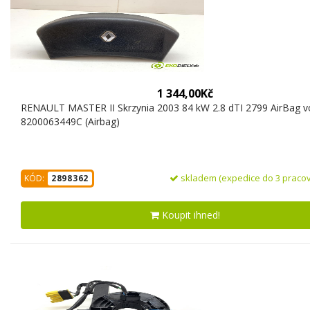
1 344,00Kč
RENAULT MASTER II Skrzynia 2003 84 kW 2.8 dTI 2799 AirBag v
8200063449C (Airbag)
skladem (expedice do 3 pracov
KÓD:
2898362
Koupit ihned!