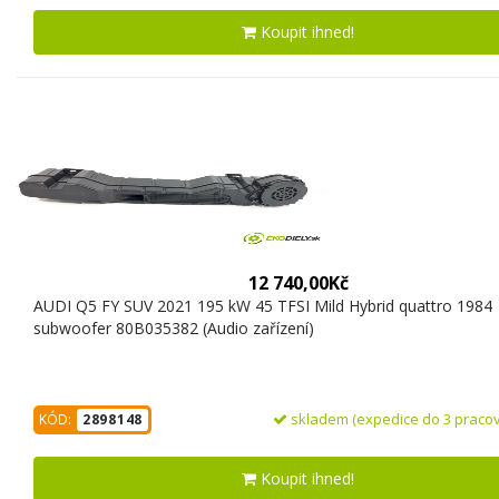
Koupit ihned!
12 740,00Kč
AUDI Q5 FY SUV 2021 195 kW 45 TFSI Mild Hybrid quattro 1984
subwoofer 80B035382 (Audio zařízení)
skladem (expedice do 3 pracov
KÓD:
2898148
Koupit ihned!