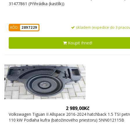
31477861 (Přihrádka (kastlík))
skladem (expedice do 3 pracov
KÓD:
2897229
Koupit ihned!
2 989,00Kč
Volkswagen Tiguan II Allspace 2016-2024 hatchback 1.5 TSI petr
110 kW Podlaha kufra (batožinového priestoru) 5NN012115B