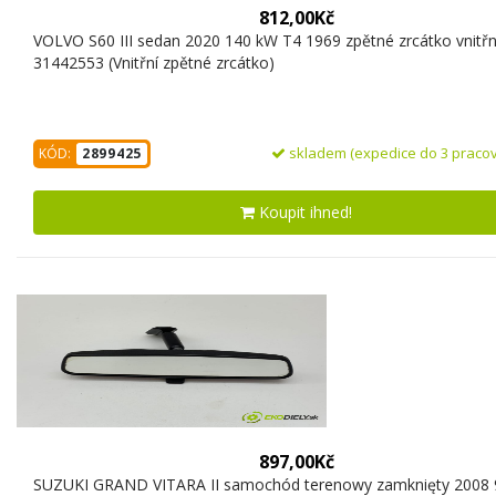
812,00Kč
VOLVO S60 III sedan 2020 140 kW T4 1969 zpětné zrcátko vnitřn
31442553 (Vnitřní zpětné zrcátko)
skladem (expedice do 3 pracov
KÓD:
2899425
Koupit ihned!
897,00Kč
SUZUKI GRAND VITARA II samochód terenowy zamknięty 2008