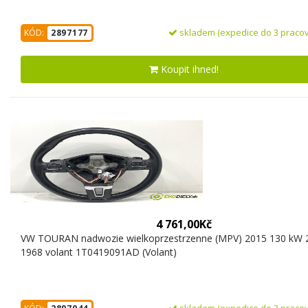
skladem (expedice do 3 pracov
KÓD:
2897177
Koupit ihned!
4 761,00Kč
VW TOURAN nadwozie wielkoprzestrzenne (MPV) 2015 130 kW 2
1968 volant 1T0419091AD (Volant)
skladem (expedice do 3 pracov