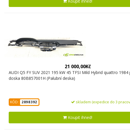
Koupit ihned!
21 000,00Kč
AUDI Q5 FY SUV 2021 195 kW 45 TFSI Mild Hybrid quattro 1984 
doska 80B857001H (Palubní deska)
skladem (expedice do 3 pracov
KÓD:
2898392
Koupit ihned!