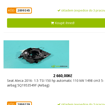
skladem (expedice do 3 pracov
KÓD:
2899345
Koupit ihned!
2 660,00Kč
Seat Ateca 2016- 1.5 TSI 150 hp automatic 110 kW 1498 cm3 5-
airbag 5Q1953549F (Airbag)
skladem (expedice do 3 pracov
KÓD:
2899239