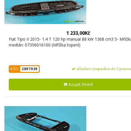
1 233,00Kč
Fiat Tipo II 2015- 1.4 T 120 hp manual 88 kW 1368 cm3 5- Mřížka
medián: 07356016100 (Mřížka topení)
skladem (expedice do 3 pracov
KÓD:
2897939
Koupit ihned!