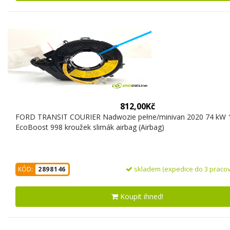
812,00Kč
FORD TRANSIT COURIER Nadwozie pełne/minivan 2020 74 kW 
EcoBoost 998 kroužek slimák airbag (Airbag)
skladem (expedice do 3 pracov
KÓD:
2898146
Koupit ihned!