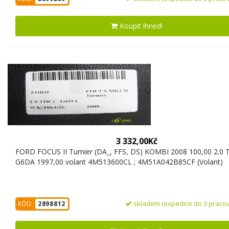
Koupit ihned!
3 332,00Kč
FORD FOCUS II Turnier (DA_, FFS, DS) KOMBI 2008 100,00 2.0 T
G6DA 1997,00 volant 4M513600CL ; 4M51A042B85CF (Volant)
skladem (expedice do 3 pracov
KÓD:
2898812