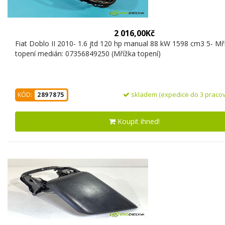
2 016,00Kč
Fiat Doblo II 2010- 1.6 jtd 120 hp manual 88 kW 1598 cm3 5- Mř
topení medián: 07356849250 (Mřížka topení)
skladem (expedice do 3 pracov
KÓD:
2897875
Koupit ihned!