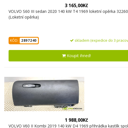
3 165,00Kč
VOLVO S60 III sedan 2020 140 kW T4 1969 loketní opěrka 3226
(Loketní opěrka)
skladem (expedice do 3 pracov
KÓD:
2897240
Koupit ihned!
1 988,00Kč
VOLVO V60 II Kombi 2019 140 kW D4 1969 přihrádka kastlík spo