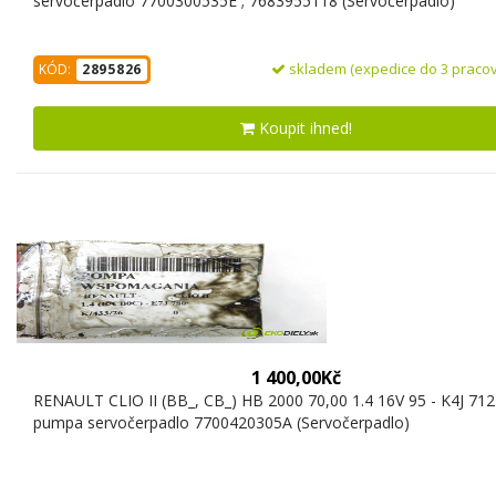
servočerpadlo 7700300535E ; 7683955118 (Servočerpadlo)
skladem (expedice do 3 pracov
KÓD:
2895826
Koupit ihned!
1 400,00Kč
RENAULT CLIO II (BB_, CB_) HB 2000 70,00 1.4 16V 95 - K4J 71
pumpa servočerpadlo 7700420305A (Servočerpadlo)