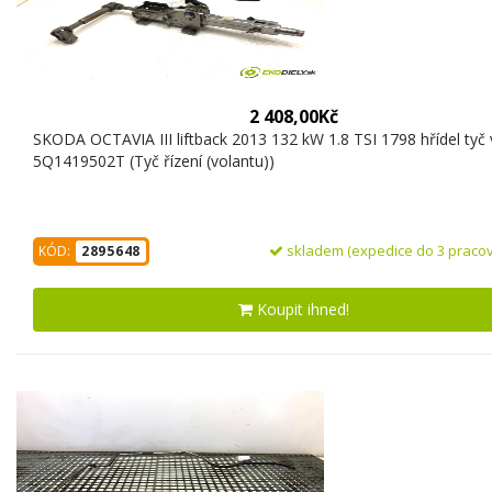
2 408,00Kč
SKODA OCTAVIA III liftback 2013 132 kW 1.8 TSI 1798 hřídel tyč 
5Q1419502T (Tyč řízení (volantu))
skladem (expedice do 3 pracov
KÓD:
2895648
Koupit ihned!