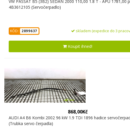
VW PASSAT B5 (3B2) SEDAN 2000 110,00 1.8 T - APU 1781,00 p
4B3612105 (Servočerpadlo)
skladem (expedice do 3 pracov
KÓD:
2899637
Koupit ihned!
868,00Kč
AUDI A4 B6 Kombi 2002 96 kW 1.9 TDI 1896 hadice servočerpad
(Trubka servo čerpadla)