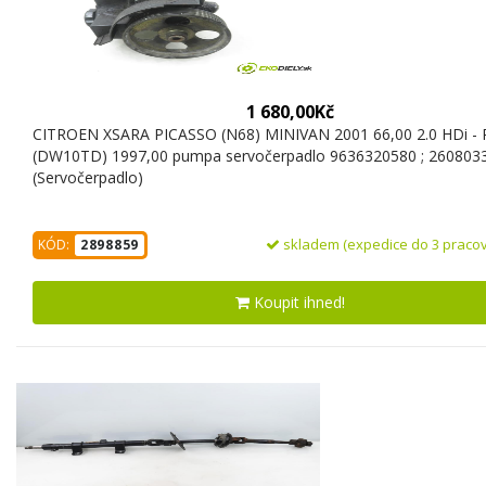
1 680,00Kč
CITROEN XSARA PICASSO (N68) MINIVAN 2001 66,00 2.0 HDi -
(DW10TD) 1997,00 pumpa servočerpadlo 9636320580 ; 26080
(Servočerpadlo)
skladem (expedice do 3 pracov
KÓD:
2898859
Koupit ihned!