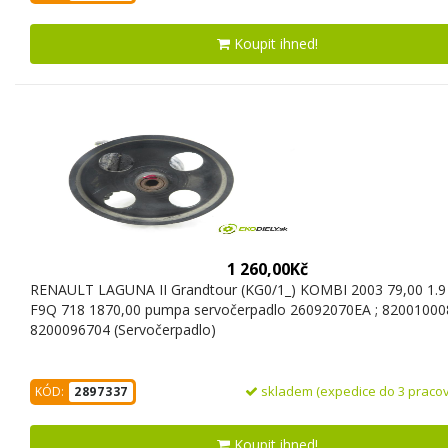
Koupit ihned!
1 260,00Kč
RENAULT LAGUNA II Grandtour (KG0/1_) KOMBI 2003 79,00 1.9 
F9Q 718 1870,00 pumpa servočerpadlo 26092070EA ; 820010008
8200096704 (Servočerpadlo)
skladem (expedice do 3 pracov
KÓD:
2897337
Koupit ihned!