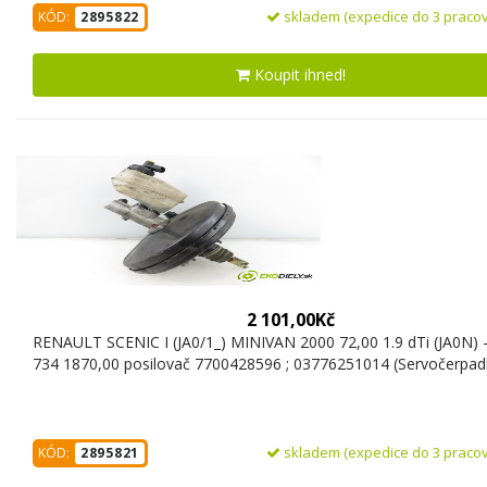
skladem (expedice do 3 pracov
KÓD:
2895822
Koupit ihned!
2 101,00Kč
RENAULT SCENIC I (JA0/1_) MINIVAN 2000 72,00 1.9 dTi (JA0N) 
734 1870,00 posilovač 7700428596 ; 03776251014 (Servočerpad
skladem (expedice do 3 pracov
KÓD:
2895821