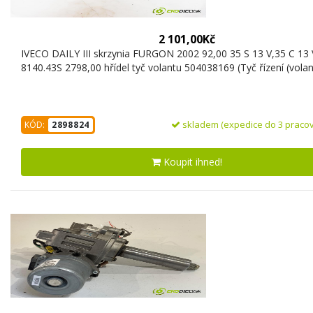
2 101,00Kč
IVECO DAILY III skrzynia FURGON 2002 92,00 35 S 13 V,35 C 13 
8140.43S 2798,00 hřídel tyč volantu 504038169 (Tyč řízení (volan
skladem (expedice do 3 pracov
KÓD:
2898824
Koupit ihned!