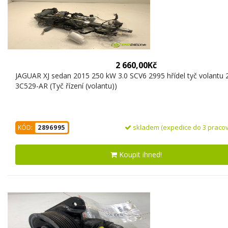
2 660,00Kč
JAGUAR XJ sedan 2015 250 kW 3.0 SCV6 2995 hřídel tyč volantu
3C529-AR (Tyč řízení (volantu))
skladem (expedice do 3 pracov
KÓD:
2896995
Koupit ihned!