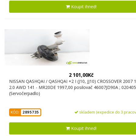
Koupit ihned!
2 101,00Kč
NISSAN QASHQAI / QASHQAI +2 I (J10, JJ10) CROSSOVER 2007 
2.0 AWD 141 - MR20DE 1997,00 posilovač 46007JD90A ; 02040
(Servočerpadlo)
skladem (expedice do 3 pracov
KÓD:
2895735
Koupit ihned!