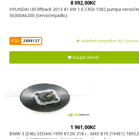
8 092,00Kč
HYUNDAI i30 liftback 2013 81 kW 1.6 CRDi 1582 pumpa servoče
56300A6200 (Servočerpadlo)
skladem (expedice do 3 pracov
KÓD:
2898127
Koupit ihned!
1 961,00Kč
BMW 3 (E46) SEDAN 1999 87,00 318 i - M43 B19 (194E1) 1895,