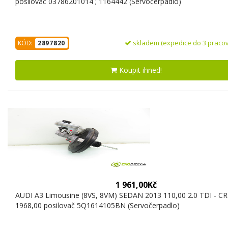
posilovač 03786201014 ; 1164442 (Servočerpadlo)
skladem (expedice do 3 pracov
KÓD:
2897820
Koupit ihned!
1 961,00Kč
AUDI A3 Limousine (8VS, 8VM) SEDAN 2013 110,00 2.0 TDI - C
1968,00 posilovač 5Q1614105BN (Servočerpadlo)