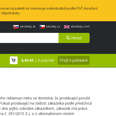
vovat na paletě se stanovuje individuálně podle PSČ doručení.
y objednávky.
ekodiely.sk
ekodily.cz
ekodiely.com
Hledat
0,00 Kč
| 0 položek
Přejít k pokladně
eho reklamaci nebo se domnívá, že prodávající porušil
 Pokud prodávající na žádost zákazníka podle předchozí
 dne jejího odeslání zákazníkem, zákazník má právo
a č. 391/2015 Z.z. o o alternatívnom riešení