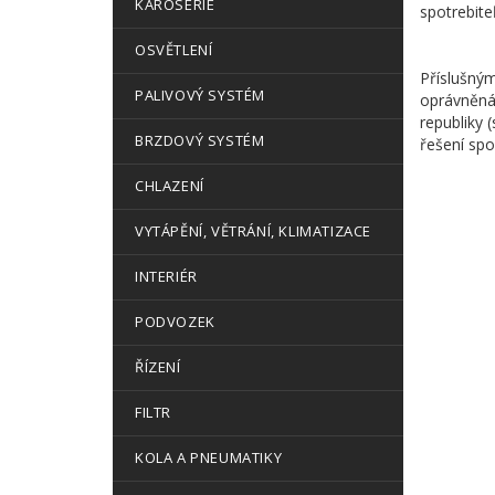
KAROSERIE
spotrebite
OSVĚTLENÍ
Příslušným
PALIVOVÝ SYSTÉM
oprávněná
republiky 
BRZDOVÝ SYSTÉM
řešení spo
CHLAZENÍ
VYTÁPĚNÍ, VĚTRÁNÍ, KLIMATIZACE
INTERIÉR
PODVOZEK
ŘÍZENÍ
FILTR
KOLA A PNEUMATIKY