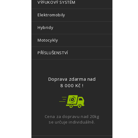
VÝFUKOVÝ SYSTÉM
Elektromobily
Hybridy
Motocykly
PŘÍSLUŠENSTVÍ
Doprava zdarma nad
8 000 Kč !
Cena za dopravu nad 20kg
se určuje individuálně.