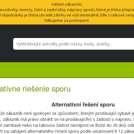
Vážení zákazníci,
odovky, motory, čelní a zadní skla, nápravy apod.), které je třeba přepra
í objednávky je třeba uhradit zálohu ve výši minimálně 20% z celkové cen
Děkujeme za pochopení.
atívne riešenie sporu
Alternativní řešení sporu
 že zákazník není spokojen se způsobem, kterým prodávající vybavil j
, zákazník má právo obrátit se na prodávajícího s žádostí o nápravu.
í zamítavě nebo na takovou žádost neodpoví ve lhůtě do 30 dnů ode
h na zahájení alternativního řešení sporu podle ustanovení § 12 zákon