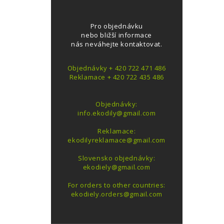
Pro objednávku
nebo bližší informace
nás neváhejte kontaktovat.
Objednávky + 420 722 471 486
Reklamace + 420 722 435 486
Objednávky:
info.ekodily@gmail.com
Reklamace:
ekodilyreklamace@gmail.com
Slovensko objednávky:
ekodiely@gmail.com
For orders to other countries:
ekodiely.orders@gmail.com