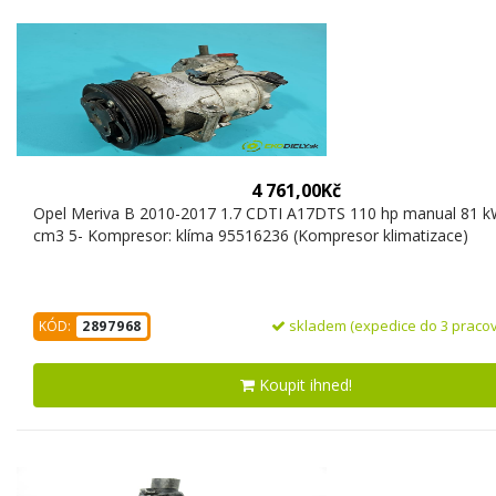
4 761,00Kč
Opel Meriva B 2010-2017 1.7 CDTI A17DTS 110 hp manual 81 
cm3 5- Kompresor: klíma 95516236 (Kompresor klimatizace)
skladem (expedice do 3 pracov
KÓD:
2897968
Koupit ihned!