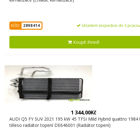
skladem (expedice do 3 pracov
KÓD:
2898414
Koupit ihned!
1 344,00Kč
AUDI Q5 FY SUV 2021 195 kW 45 TFSI Mild Hybrid quattro 1984
těleso radiátor topení DE646001 (Radiátor topení)