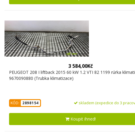
3 584,00Kč
PEUGEOT 208 I liftback 2015 60 kW 1.2 VTI 82 1199 rúrka klimat
9670090880 (Trubka klimatizace)
skladem (expedice do 3 pracov
KÓD:
2898154
Koupit ihned!