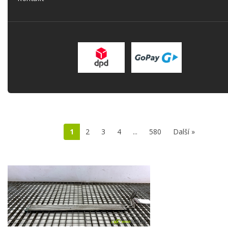
1
2
3
4
...
580
Další »