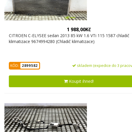
1 988,00Kč
CITROEN C-ELYSEE sedan 2013 85 kW 1.6 VTi 115 1587 chladič
klimatizace 9674994280 (Chladič klimatizace)
skladem (expedice do 3 pracov
KÓD:
2899582
Koupit ihned!