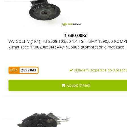
1 680,00Kč
VW GOLF V (1K1) HB 2008 103,00 1.4 TSI - BMY 1390,00 KOMP
klimatizace 1K0820859N ; 4471905885 (Kompresor klimatizace)
skladem (expedice do 3 pracov
KÓD:
2897843
Koupit ihned!