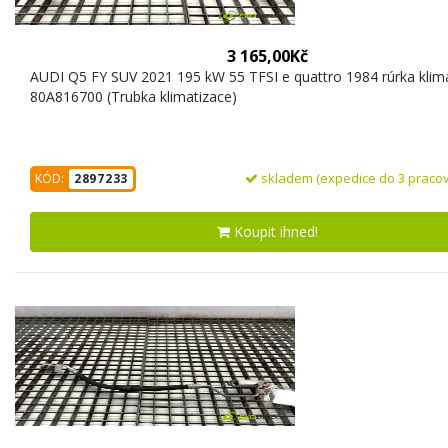
3 165,00Kč
AUDI Q5 FY SUV 2021 195 kW 55 TFSI e quattro 1984 rúrka klim
80A816700 (Trubka klimatizace)
skladem (expedice do 3 pracov
KÓD:
2897233
Koupit ihned!