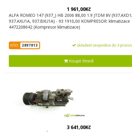
1 961,00Kč
ALFA ROMEO 147 (937_) HB 2006 88,00 1.9 JTDM 8V (937.AXD1
937.AXU1A, 937.BXU1A) - 93 1910,00 KOMPRESOR: klimatizace
4472208642 (Kompresor klimatizace)
skladem (expedice do 3 pracov
KÓD:
2897813
Koupit ihned!
3 641,00Kč