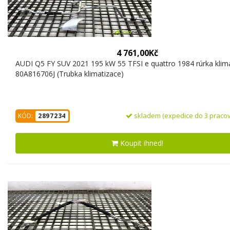
4 761,00Kč
AUDI Q5 FY SUV 2021 195 kW 55 TFSI e quattro 1984 rúrka klim
80A816706J (Trubka klimatizace)
skladem (expedice do 3 pracov
KÓD:
2897234
Koupit ihned!