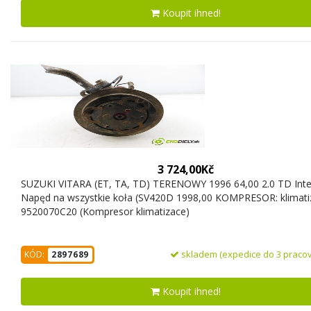
Koupit ihned!
3 724,00Kč
SUZUKI VITARA (ET, TA, TD) TERENOWY 1996 64,00 2.0 TD Inte
Napęd na wszystkie koła (SV420D 1998,00 KOMPRESOR: klimati
9520070C20 (Kompresor klimatizace)
skladem (expedice do 3 pracov
KÓD:
2897689
Koupit ihned!