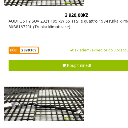
3 920,00Kč
AUDI Q5 FY SUV 2021 195 kW 55 TFSI e quattro 1984 rúrka klim
80B816720L (Trubka klimatizace)
skladem (expedice do 3 pracov
KÓD:
2899369
Koupit ihned!