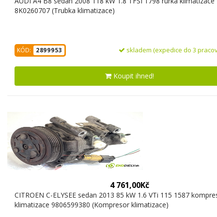
AUDI A4 B8 sedan 2008 118 kW 1.8 TFSI 1798 rúrka klimatizace
8K0260707 (Trubka klimatizace)
skladem (expedice do 3 pracov
KÓD:
2899953
Koupit ihned!
4 761,00Kč
CITROEN C-ELYSEE sedan 2013 85 kW 1.6 VTi 115 1587 kompre
klimatizace 9806599380 (Kompresor klimatizace)