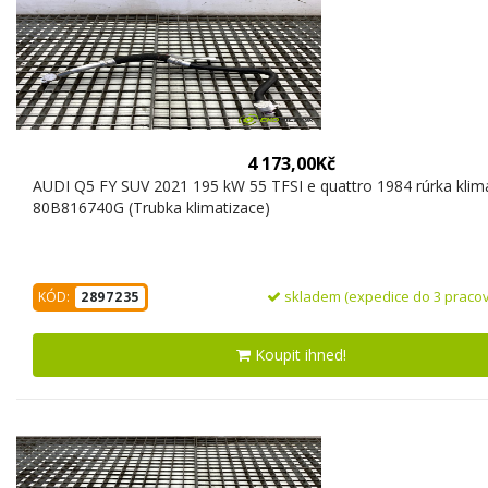
4 173,00Kč
AUDI Q5 FY SUV 2021 195 kW 55 TFSI e quattro 1984 rúrka klim
80B816740G (Trubka klimatizace)
skladem (expedice do 3 pracov
KÓD:
2897235
Koupit ihned!