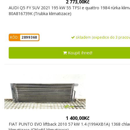
2 773,00Kč
AUDI Q5 FY SUV 2021 195 kW 55 TFSI e quattro 1984 rúrka klim
80A816739K (Trubka klimatizace)
skladem (expedice do 3 pracov
KÓD:
2899368
Koupit ihned!
1 400,00Kč
FIAT PUNTO EVO liftback 2010 57 kW 1.4 (199AXB1A) 1368 chla
klimatizace (Chladič klimatizace)