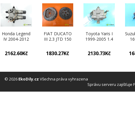
Honda Legend
FIAT DUCATO
Toyota Yaris I
Suzuk
IV 2004-2012
III 2.3 JTD 150
1999-2005 1.4
16
3.5 V6 217 kW
MultiJet
D4D 75 hp
man
3500 cm3
F1AE3481E 109
manual 55 kW
158
2162.60Kč
1830.27Kč
2130.73Kč
16
motorek
kW 148 km
1364 cm3 5-
Kore
regulace sily
lamela kotouč
Korektor: sila:
b
brzdení (Ostatní)
spojky LUK
brzdění:
(
504339429
(Ostatní)
(Ostatní)
© 2026
EkoDily.cz
Všechna práva vyhrazena
Správu serveru zajišťuje