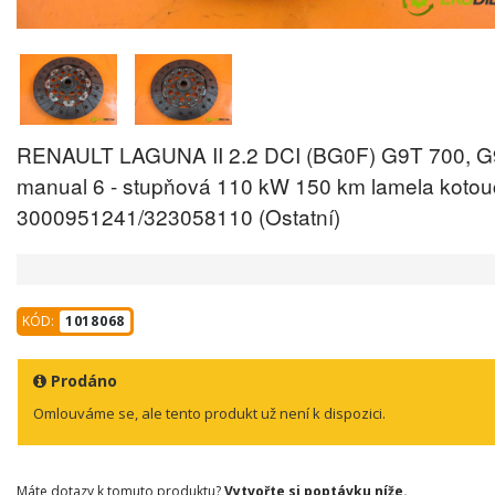
RENAULT LAGUNA II 2.2 DCI (BG0F) G9T 700, G
manual 6 - stupňová 110 kW 150 km lamela kotou
3000951241/323058110 (Ostatní)
KÓD:
1018068
Prodáno
Omlouváme se, ale tento produkt už není k dispozici.
Máte dotazy k tomuto produktu?
Vytvořte si poptávku níže.