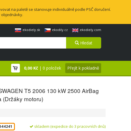
vovat na paletě se stanovuje individuálně podle PSČ doručení.
y objednávky.
ekodiely.sk
ekodily.cz
ekodiely.com
Hledat
0,00 Kč
| 0 položek
Přejít k pokladně
WAGEN T5 2006 130 kW 2500 AirBag
a (Držáky motoru)
skladem (expedice do 3 pracovních dnů)
044241