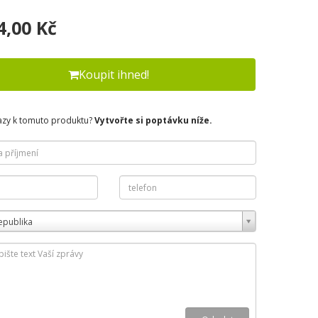
4,00 Kč
Koupit ihned!
azy k tomuto produktu?
Vytvořte si poptávku níže.
epublika