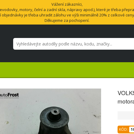
Vážení zákazníci,
odovky, motory, čelní a zadní skla, nápravy apod.), které je třeba přepra
í objednávky je třeba uhradit zálohu ve výši minimálně 20% z celkové cen
Děkujeme za pochopení.
VOLKS
motor
KÓD:
1