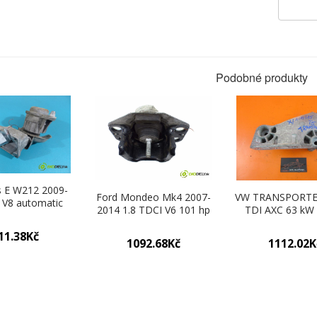
Podobné produkty
 E W212 2009-
Ford Mondeo Mk4 2007-
VW TRANSPORTER
 V8 automatic
2014 1.8 TDCI V6 101 hp
TDI AXC 63 kW
461 cm3 AirBag
74 kW 1800 cm3 AirBag
uchycení mo
 A2732231204
motora (Držáky motoru)
038199207AF (
11.38Kč
ky motoru)
1092.68Kč
1112.02K
motoru)