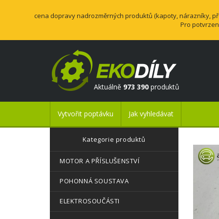
cena dopravy nadrozměrných produktů (kapoty, nárazníky, přev
Pro potvrzen
Aktuálně
973 390
produktů
Vytvořit poptávku
Jak vyhledávat
Kategorie produktů
MOTOR A PŘÍSLUŠENSTVÍ
POHONNÁ SOUSTAVA
ELEKTROSOUČÁSTI