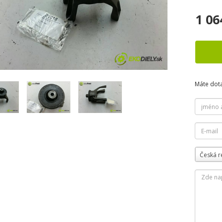
1 06
Máte dot
Česká r