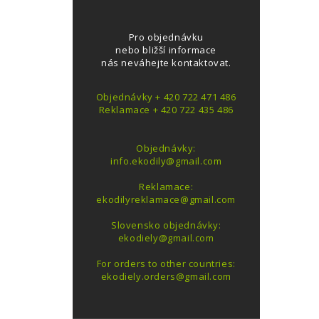
Pro objednávku
nebo bližší informace
nás neváhejte kontaktovat.
Objednávky + 420 722 471 486
Reklamace + 420 722 435 486
Objednávky:
info.ekodily@gmail.com
Reklamace:
ekodilyreklamace@gmail.com
Slovensko objednávky:
ekodiely@gmail.com
For orders to other countries:
ekodiely.orders@gmail.com