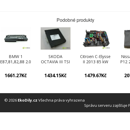
Podobné produkty
BMW 1
SKODA
Citroen C-Elysse
Niss
E87,81,82,88 2.0
OCTAVIA III TSI
II 2013 85 kW
P12 
120 D N47 D20
2014 180 kW
SEDAN 4D
HAT
C, N47 D20
TSI 1.8TSI
1.6VTI 115KM
1.9
1661.27Kč
1434.15Kč
1479.67Kč
20
A,M47 D204D4
modul komfortu
12-16 1600
02
automatic 6
5Q0937086AA
modul komfortu
modu
stupňová 120
(Moduly
9678355880
5
kW 163 km
komfortu)
(Moduly
(
MODUL
komfortu)
ko
© 2026
EkoDily.cz
Všechna práva vyhrazena
komfortu
Správu serveru zajišťuje
10681810
(Moduly
komfortu)