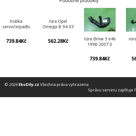
Podobné produkty
trubka
rúra Opel
servočerpadlo
Omega B 94-03
Citroen Xsara II
0
00-04 0
rúra Bmw 3 e46
rúr
739.84Kč
562.28Kč
1998-2007 0
739.84Kč
5
© 2026
EkoDily.cz
Všechna práva vyhrazena
Správu serveru zajišťuje