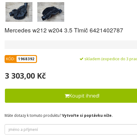
Mercedes w212 w204 3.5 Tlmič 6421402787
skladem (expedice do 3 pra
KÓD:
1968392
3 303,00 Kč
Koupit ihned!
Máte dotazy k tomuto produktu?
Vytvořte si poptávku níže.