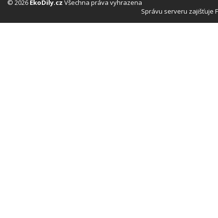
© 2026
EkoDily.cz
Všechna práva vyhrazena
Správu serveru zajišťuje