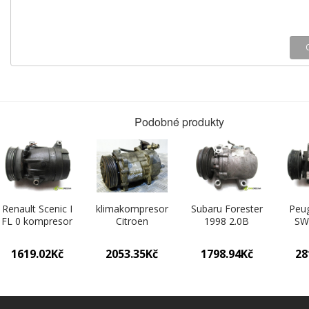
Podobné produkty
Renault Scenic I
klimakompresor
Subaru Forester
Peug
FL 0 kompresor
Citroen
1998 2.0B
SW
klimatizace
Berlingo,
125KM 97-02
K
6560630
Jumper, Xantia,
2000 kompresor
1.6
1619.02Kč
2053.35Kč
1798.94Kč
28
Fiat Peugeot
klimatizace
1
306, 406, 605,
2F670-45010
ko
607, 806,
(Kompresory)
kl
Partner 1.9D,
96
(Ko