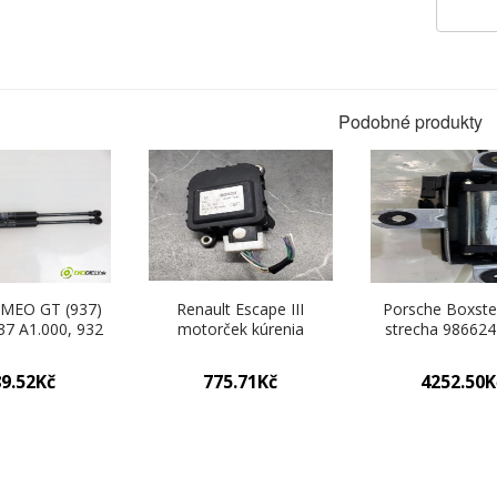
Podobné produkty
MEO GT (937)
Renault Escape III
Porsche Boxste
37 A1.000, 932
motorček kúrenia
strecha 98662
0 manual 6
0132801111
 121 kW 165 km
9.52Kč
775.71Kč
4252.50K
kopy kapoty
50N/46739202UM070400