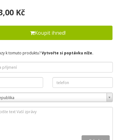
3,00 Kč
Koupit ihned!
azy k tomuto produktu?
Vytvořte si poptávku níže.
epublika