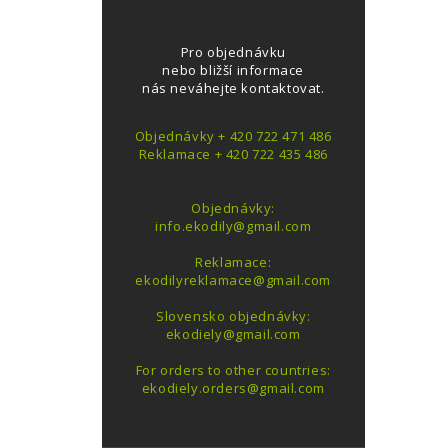
Pro objednávku
nebo bližší informace
nás neváhejte kontaktovat.
Objednávky + 420 722 471 486
Reklamace + 420 722 435 486
Objednávky:
info.ekodily@gmail.com
Reklamace:
ekodilyreklamace@gmail.com
Slovensko objednávky:
ekodiely@gmail.com
For orders to other countries:
ekodiely.orders@gmail.com