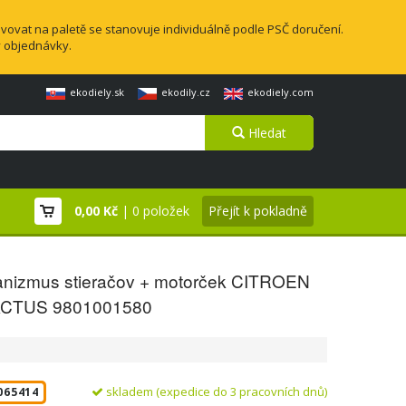
vovat na paletě se stanovuje individuálně podle PSČ doručení.
y objednávky.
ekodiely.sk
ekodily.cz
ekodiely.com
Hledat
0,00 Kč
| 0 položek
Přejít k pokladně
nizmus stieračov + motorček CITROEN
ACTUS 9801001580
skladem (expedice do 3 pracovních dnů)
065414