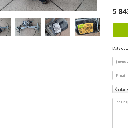
5 84
Máte dot
Česká r