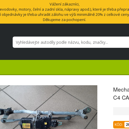
Vážení zákazníci,
odovky, motory, čelní a zadní skla, nápravy apod.), které je třeba přepra
í objednávky je třeba uhradit zálohu ve výši minimálně 20% z celkové cen
Děkujeme za pochopení.
Mecha
C4 C
KÓD:
2