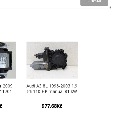
r 2009
Audi A3 8L 1996-2003 1.9
411701
tdi 110 HP manual 81 kW
1896 cm3 5-
mechanizmus okná zadné
č
977.68Kč
pravý 8L4959802A