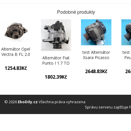
Podobné produkty
Alternátor Opel
test Alternátor
test
Vectra B FL 2.0
Xsara Picasso
Peu
Alternátor Fiat
16V
9638275780 1.8
9621
Punto I 1.7 TD
0123505002
1254.83Kč
16V
90356897
2648.83Kč
26
1802.39Kč
© 2026
EkoDily.cz
Všechna práva vyhrazena
Správu serveru zajišťuje