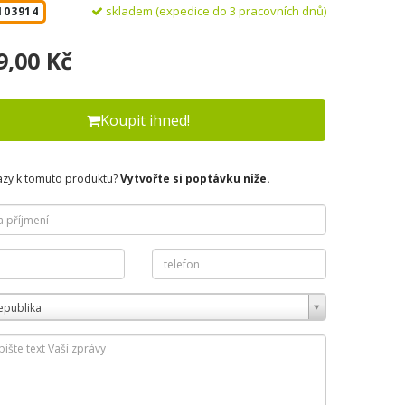
skladem (expedice do 3 pracovních dnů)
103914
9,00 Kč
Koupit ihned!
azy k tomuto produktu?
Vytvořte si poptávku níže.
epublika