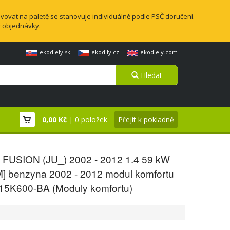
vovat na paletě se stanovuje individuálně podle PSČ doručení.
y objednávky.
ekodiely.sk
ekodily.cz
ekodiely.com
Hledat
0,00 Kč
| 0 položek
Přejít k pokladně
FUSION (JU_) 2002 - 2012 1.4 59 kW
M] benzyna 2002 - 2012 modul komfortu
15K600-BA (Moduly komfortu)