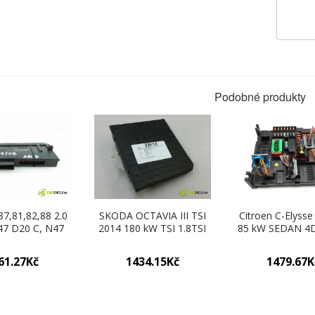
Podobné produkty
7,81,82,88 2.0
SKODA OCTAVIA III TSI
Citroen C-Elysse
47 D20 C, N47
2014 180 kW TSI 1.8TSI
85 kW SEDAN 4D
,M47 D204D4
modul komfortu
115KM 12-16 160
ic 6 stupňová
5Q0937086AA (Moduly
komfortu 9678
61.27Kč
1434.15Kč
1479.67K
163 km MODUL
komfortu)
(Moduly komf
tu 10681810
y komfortu)