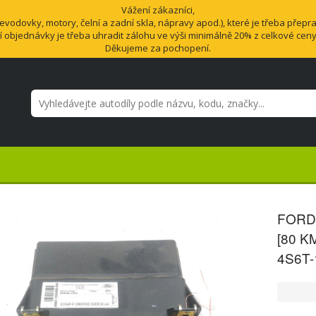
Vážení zákazníci,
odovky, motory, čelní a zadní skla, nápravy apod.), které je třeba přepra
í objednávky je třeba uhradit zálohu ve výši minimálně 20% z celkové cen
Děkujeme za pochopení.
FORD 
[80 K
4S6T-