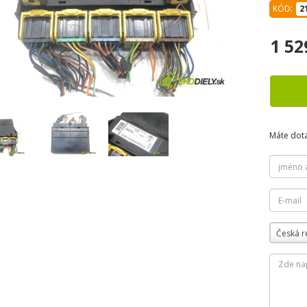
KÓD:
2
1 52
Máte dot
Česká r