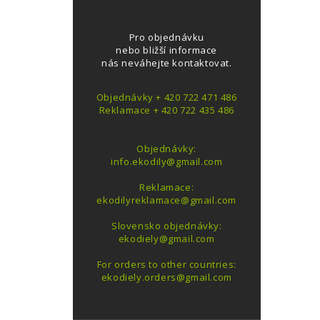
Pro objednávku
nebo bližší informace
nás neváhejte kontaktovat.
Objednávky + 420 722 471 486
Reklamace + 420 722 435 486
Objednávky:
info.ekodily@gmail.com
Reklamace:
ekodilyreklamace@gmail.com
Slovensko objednávky:
ekodiely@gmail.com
For orders to other countries:
ekodiely.orders@gmail.com