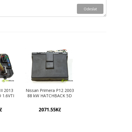
 II 2013
Nissan Primera P12 2003
 1.6VTI
88 kW HATCHBACK 5D
0 modul
1.9DCI 120KM 02-07 1900
355880
modul komfortu
č
2071.55Kč
ortu)
5WK48127 (Moduly
komfortu)