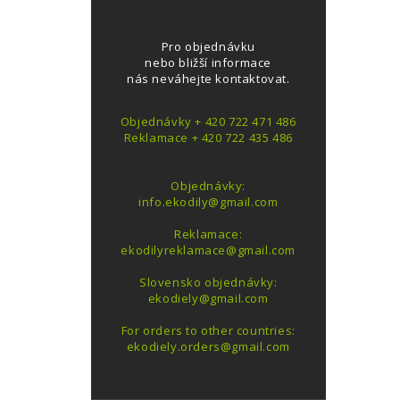
Pro objednávku
nebo bližší informace
nás neváhejte kontaktovat.
Objednávky + 420 722 471 486
Reklamace + 420 722 435 486
Objednávky:
info.ekodily@gmail.com
Reklamace:
ekodilyreklamace@gmail.com
Slovensko objednávky:
ekodiely@gmail.com
For orders to other countries:
ekodiely.orders@gmail.com