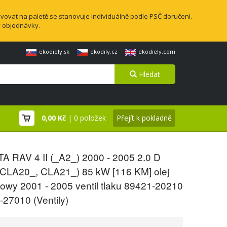
vovat na paletě se stanovuje individuálně podle PSČ doručení.
y objednávky.
ekodiely.sk
ekodily.cz
ekodiely.com
Hledat
0,00 Kč
| 0 položek
Přejít k pokladně
A RAV 4 II (_A2_) 2000 - 2005 2.0 D
CLA20_, CLA21_) 85 kW [116 KM] olej
owy 2001 - 2005 ventil tlaku 89421-20210
27010 (Ventily)