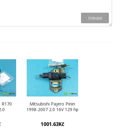
I R170
Mitsubishi Pajero Pinin
2.0
1998-2007 2.0 16V 129 hp
63 hp
manual 95 kW 1999 cm3
998 cm3
ventil tlaku
č
1001.63Kč
4701693