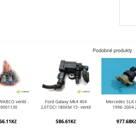
Podobné produkty
WABCO ventil -
Ford Galaxy Mk4 4X4
Mercedes SLK 
29001130
2.0TDCI 180KM 15- ventil
1996-2004 
tlaku 9808206880
kompressor 1
manual 120 kW 1
66.11Kč
586.61Kč
977.68K
ventil tlaku 000