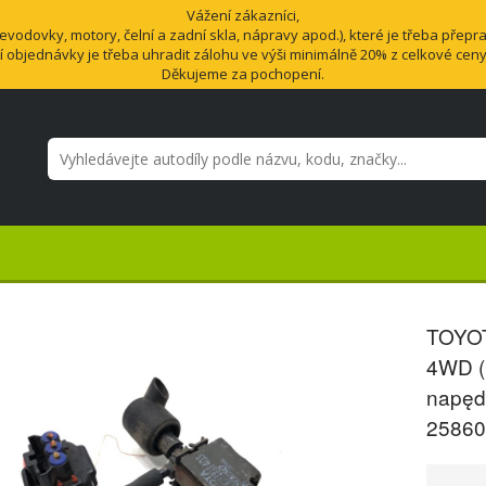
Vážení zákazníci,
odovky, motory, čelní a zadní skla, nápravy apod.), které je třeba přepra
í objednávky je třeba uhradit zálohu ve výši minimálně 20% z celkové cen
Děkujeme za pochopení.
TOYOT
4WD (
napęd
25860-