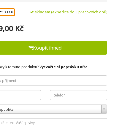
skladem (expedice do 3 pracovních dnů)
253374
9,00 Kč
Koupit ihned!
azy k tomuto produktu?
Vytvořte si poptávku níže.
epublika