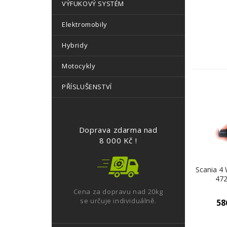
VÝFUKOVÝ SYSTÉM
Elektromobily
Hybridy
Motocykly
PŘÍSLUŠENSTVÍ
Doprava zdarma nad
8 000 Kč !
Scania 4 
47
Cena za dopravu nad 20kg
se určuje individuálně.
58