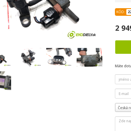
KÓD:
2
2 94
Máte dot
Česká r