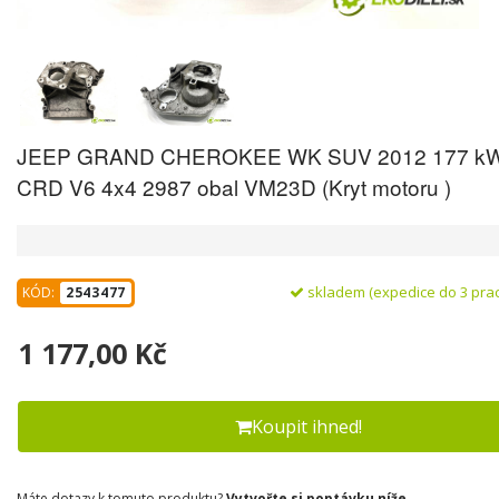
JEEP GRAND CHEROKEE WK SUV 2012 177 kW
CRD V6 4x4 2987 obal VM23D (Kryt motoru )
skladem (expedice do 3 pra
KÓD:
2543477
1 177,00 Kč
Koupit ihned!
Máte dotazy k tomuto produktu?
Vytvořte si poptávku níže.