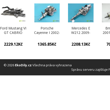
Ford Mustang VI
Porsche
Mercedes E
Bm
GT CABRIO
Cayenne I 2002-
W212 2009-
2001
5.0B V8 421KM
2010 4.5 V8
2016 5.5 V8
hp 1
14- hřídel tyč
automatic 250
automatic 285
cm3 
2229.12Kč
1365.85Kč
2208.13Kč
7
volantu (Tyčky
kW 4511 cm3
kW 5461 cm3
vola
řízení)
hřídel tyč
hřídel tyč
volantu
volantu
7L0419501BR
A2124601416
(Tyčky řízení)
(Tyčky řízení)
© 2026
EkoDily.cz
Všechna práva vyhrazena
Správu serveru zajišťuje