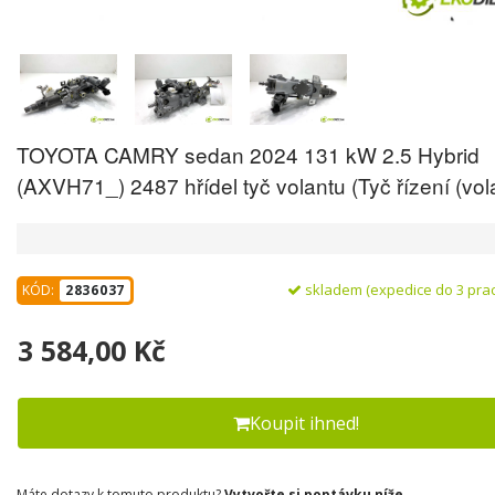
TOYOTA CAMRY sedan 2024 131 kW 2.5 Hybrid
(AXVH71_) 2487 hřídel tyč volantu (Tyč řízení (vol
skladem (expedice do 3 pra
KÓD:
2836037
3 584,00 Kč
Koupit ihned!
Máte dotazy k tomuto produktu?
Vytvořte si poptávku níže.