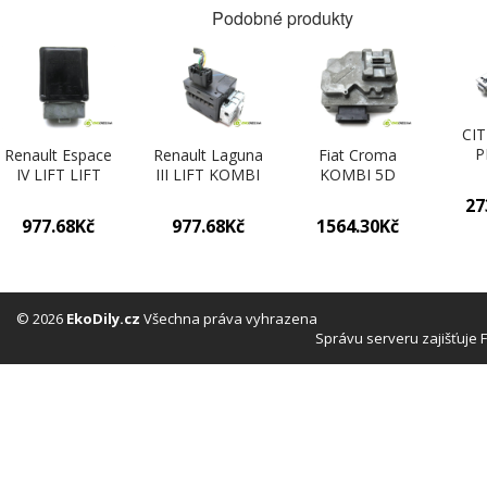
Podobné produkty
CI
P
Renault Espace
Renault Laguna
Fiat Croma
GR
IV LIFT LIFT
III LIFT KOMBI
KOMBI 5D
120
2.0DCI 150KM
5D 2.0DCI
1.9JTD 150KM
27
1560
02-14 blokáda
150KM 07-15
05-11 blokáda
977.68Kč
977.68Kč
1564.30Kč
volantu
blokáda volantu
volantu
98
8200604932
8200604932
00517205180
(
(Ostatní)
(Ostatní)
(Ostatní)
© 2026
EkoDily.cz
Všechna práva vyhrazena
Správu serveru zajišťuje