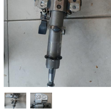
Kia Ceed I 2006-2012 Posilňovač riadenia 5630
skladem (expedice do 3 pra
KÓD:
2837492