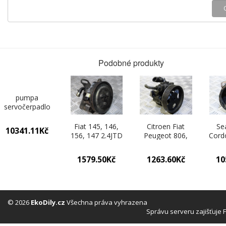
Podobné produkty
pumpa
servočerpadlo
6Q0423155AD
Skoda Fabia 0
Fiat 145, 146,
Citroen Fiat
Se
10341.11Kč
156, 147 2.4JTD
Peugeot 806,
Cord
46410955
406 1.9D,
VW C
26034984FD
9624660480,
1579.50Kč
1263.60Kč
10
7692955118
76
© 2026
EkoDily.cz
Všechna práva vyhrazena
Správu serveru zajišťuje