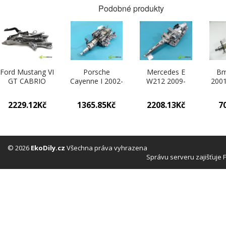
Podobné produkty
Ford Mustang VI
Porsche
Mercedes E
Bm
GT CABRIO
Cayenne I 2002-
W212 2009-
2001
5.0B V8 421KM
2010 4.5 V8
2016 5.5 V8
hp 1
14- hřídel tyč
automatic 250
automatic 285
cm3 
2229.12Kč
1365.85Kč
2208.13Kč
7
volantu (Tyčky
kW 4511 cm3
kW 5461 cm3
vola
řízení)
hřídel tyč
hřídel tyč
volantu
volantu
7L0419501BR
A2124601416
(Tyčky řízení)
(Tyčky řízení)
© 2026
EkoDily.cz
Všechna práva vyhrazena
Správu serveru zajišťuje