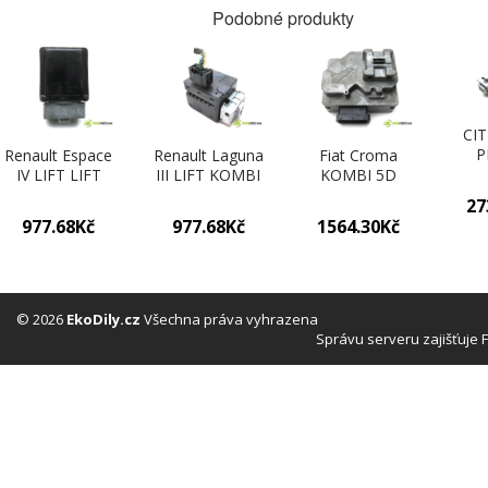
Podobné produkty
CI
P
Renault Espace
Renault Laguna
Fiat Croma
GR
IV LIFT LIFT
III LIFT KOMBI
KOMBI 5D
120
2.0DCI 150KM
5D 2.0DCI
1.9JTD 150KM
27
1560
02-14 blokáda
150KM 07-15
05-11 blokáda
977.68Kč
977.68Kč
1564.30Kč
volantu
blokáda volantu
volantu
98
8200604932
8200604932
00517205180
(
(Ostatní)
(Ostatní)
(Ostatní)
© 2026
EkoDily.cz
Všechna práva vyhrazena
Správu serveru zajišťuje