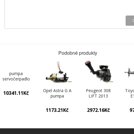
Podobné produkty
pumpa
servočerpadlo
6Q0423155AD
Skoda Fabia 0
Opel Astra G A
Peugeot 308
Toyo
10341.11Kč
pumpa
LIFT 2013
E
servočerpadlo
KOMBI 5D
HAT
9191970
1.6HDI 92KM
1.8V
1173.21Kč
2972.16Kč
9
(Servočerpadlá,
07-13 1600
02
pumpy řízení)
pumpa
servočerpadlo
ser
9670700380
452
(Servočerpadlá,
(Ser