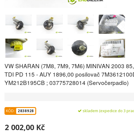
VW SHARAN (7M8, 7M9, 7M6) MINIVAN 2003 85,
TDI PD 115 - AUY 1896,00 posilovač 7M3612100D
YM212B195CB ; 03775728014 (Servočerpadlo)
skladem (expedice do 3 pra
KÓD:
2838928
2 002,00 Kč