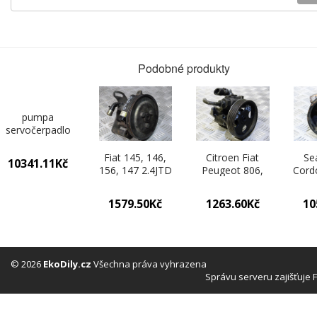
Podobné produkty
pumpa
servočerpadlo
6Q0423155AD
Skoda Fabia 0
Fiat 145, 146,
Citroen Fiat
Se
10341.11Kč
156, 147 2.4JTD
Peugeot 806,
Cord
46410955
406 1.9D,
VW C
26034984FD
9624660480,
1579.50Kč
1263.60Kč
10
7692955118
76
© 2026
EkoDily.cz
Všechna práva vyhrazena
Správu serveru zajišťuje