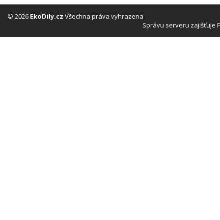
9670700380
452
(Servočerpadlá,
(Ser
© 2026
EkoDily.cz
Všechna práva vyhrazena
pumpy řízení)
pum
Správu serveru zajišťuje