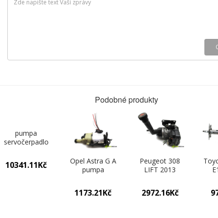
Podobné produkty
pumpa
servočerpadlo
6Q0423155AD
Skoda Fabia 0
Opel Astra G A
Peugeot 308
Toyo
10341.11Kč
pumpa
LIFT 2013
E
servočerpadlo
KOMBI 5D
HAT
9191970
1.6HDI 92KM
1.8V
1173.21Kč
2972.16Kč
9
(Servočerpadlá,
07-13 1600
02
pumpy řízení)
pumpa
servočerpadlo
ser