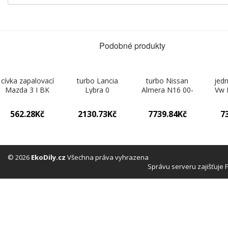
Podobné produkty
cívka zapalovací
turbo Lancia
turbo Nissan
jedn
Mazda 3 I BK
Lybra 0
Almera N16 00-
Vw 
03-09 0
06 0
562.28Kč
2130.73Kč
7739.84Kč
7
© 2026
EkoDily.cz
Všechna práva vyhrazena
Správu serveru zajišťuje