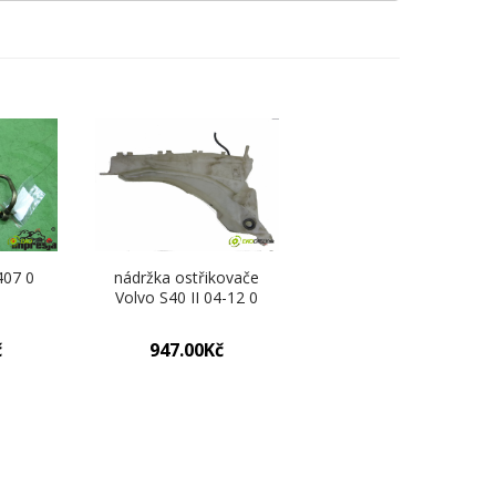
407 0
nádržka ostřikovače
Volvo S40 II 04-12 0
č
947.00Kč