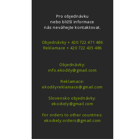
Pro objednávku
nebo bližší informace
nás neváhejte kontaktovat.
Objednávky + 420 722 471 486
Reklamace + 420 722 435 486
Objednávky:
info.ekodily@gmail.com
Reklamace:
ekodilyreklamace@gmail.com
Slovensko objednávky:
ekodiely@gmail.com
For orders to other countries:
ekodiely.orders@gmail.com