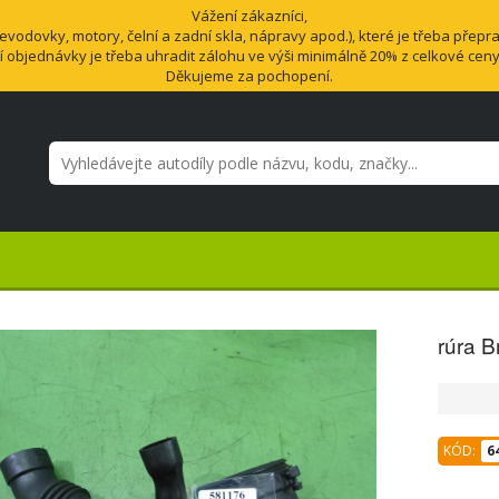
Vážení zákazníci,
odovky, motory, čelní a zadní skla, nápravy apod.), které je třeba přepra
í objednávky je třeba uhradit zálohu ve výši minimálně 20% z celkové cen
Děkujeme za pochopení.
rúra 
KÓD:
6