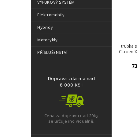
VÝFUKOVÝ SYSTÉM
Elektromobily
Hybridy
Motocykly
trubka 
Citroen X
PŘÍSLUŠENSTVÍ
73
Doprava zdarma nad
8 000 Kč !
Cena za dopravu nad 20kg
se určuje individuálně.