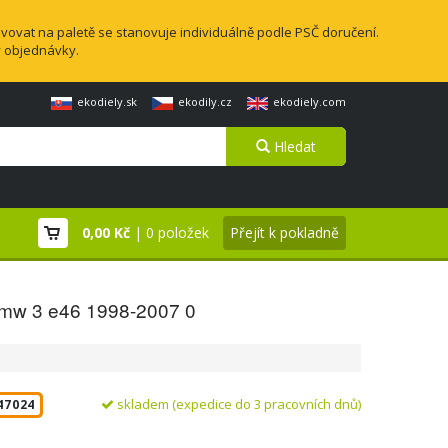
vovat na paletě se stanovuje individuálně podle PSČ doručení.
y objednávky.
ekodiely.sk
ekodily.cz
ekodiely.com
Hledat
0,00 Kč
| 0 položek
Přejít k pokladně
Bmw 3 e46 1998-2007 0
skladem (expedice do 3 pracovních dnů)
47024