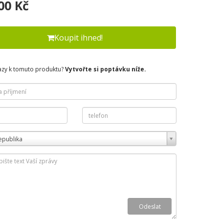
00 Kč
Koupit ihned!
azy k tomuto produktu?
Vytvořte si poptávku níže.
epublika