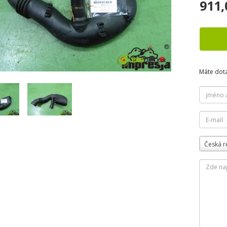
911,
Máte dot
Česká r