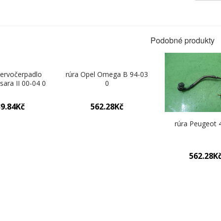
Podobné produkty
servočerpadlo
rúra Opel Omega B 94-03
sara II 00-04 0
0
9.84Kč
562.28Kč
rúra Peugeot 
562.28K