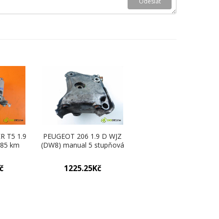
 T5 1.9
PEUGEOT 206 1.9 D WJZ
 85 km
(DW8) manual 5 stupňová
tora
51 kW 69 km uchycení
Držáky
motora 96285843 (Držáky
č
1225.25Kč
motoru)