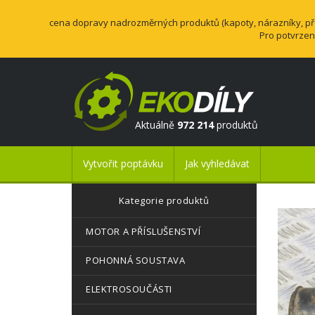
cena dopravy nadrozměrných produktů (kapoty, nárazníky, přev
Pro potvrzen
Aktuálně
972 214
produktů
Vytvořit poptávku
Jak vyhledávat
Kategorie produktů
MOTOR A PŘÍSLUŠENSTVÍ
POHONNÁ SOUSTAVA
ELEKTROSOUČÁSTI