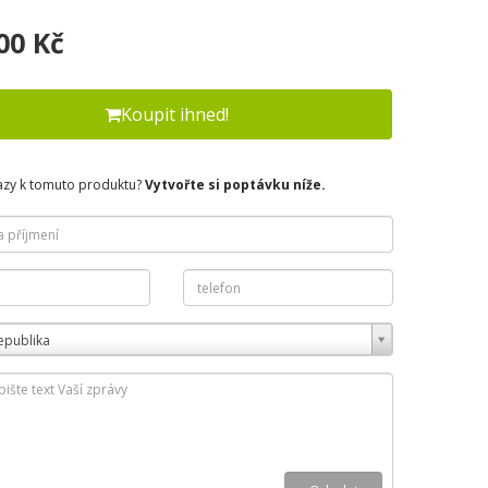
00 Kč
Koupit ihned!
azy k tomuto produktu?
Vytvořte si poptávku níže.
epublika