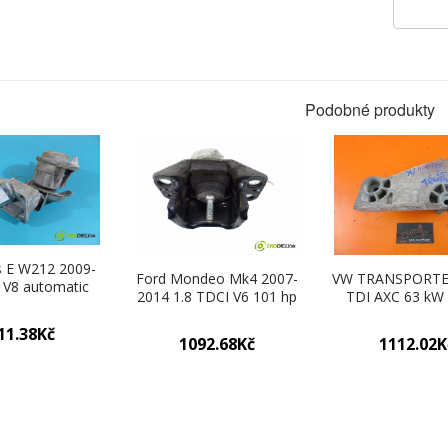
Podobné produkty
 E W212 2009-
Ford Mondeo Mk4 2007-
VW TRANSPORTER
 V8 automatic
2014 1.8 TDCI V6 101 hp
TDI AXC 63 kW
461 cm3 AirBag
74 kW 1800 cm3 AirBag
uchycení mo
 A2732231204
motora (Držáky motoru)
038199207AF (
11.38Kč
ky motoru)
1092.68Kč
1112.02K
motoru)