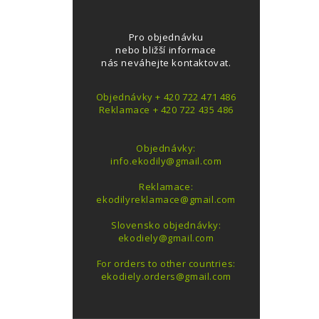
Pro objednávku
nebo bližší informace
nás neváhejte kontaktovat.
Objednávky + 420 722 471 486
Reklamace + 420 722 435 486
Objednávky:
info.ekodily@gmail.com
Reklamace:
ekodilyreklamace@gmail.com
Slovensko objednávky:
ekodiely@gmail.com
For orders to other countries:
ekodiely.orders@gmail.com