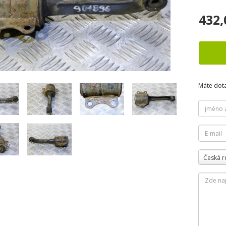
432,
Máte dot
Česká r