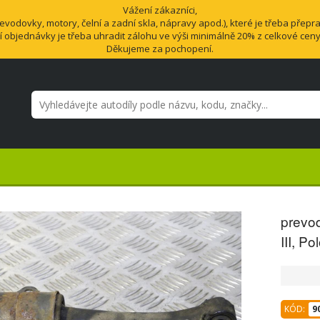
Vážení zákazníci,
odovky, motory, čelní a zadní skla, nápravy apod.), které je třeba přepra
í objednávky je třeba uhradit zálohu ve výši minimálně 20% z celkové cen
Děkujeme za pochopení.
prevo
III, P
KÓD:
9