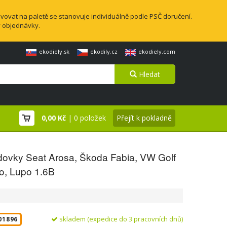
vovat na paletě se stanovuje individuálně podle PSČ doručení.
y objednávky.
ekodiely.sk
ekodily.cz
ekodiely.com
Hledat
0,00 Kč
| 0 položek
Přejít k pokladně
dovky Seat Arosa, Škoda Fabia, VW Golf
olo, Lupo 1.6B
skladem (expedice do 3 pracovních dnů)
01896