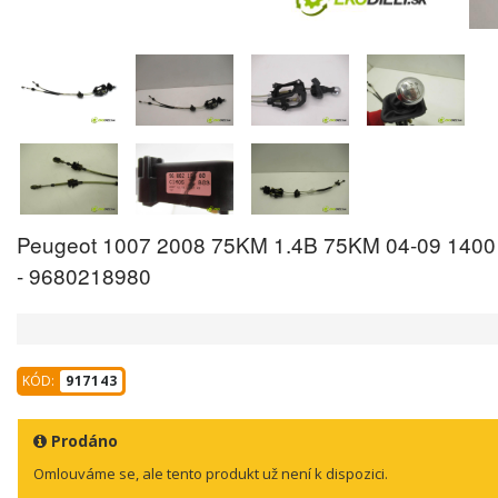
Peugeot 1007 2008 75KM 1.4B 75KM 04-09 1400 k
- 9680218980
KÓD:
917143
Prodáno
Omlouváme se, ale tento produkt už není k dispozici.