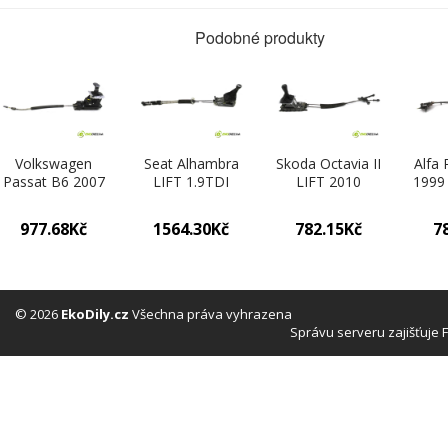
Podobné produkty
Volkswagen
Seat Alhambra
Skoda Octavia II
Alfa
Passat B6 2007
LIFT 1.9TDI
LIFT 2010
1999
140KM KOMBI
131KM 00-10
KOMBI 5D
2.0B
5D 2.0TDI
kulisa - -
2.0TDI 140KM
03 20
977.68Kč
1564.30Kč
782.15Kč
7
140KM 05-10
08-13 2000
- 1
2000 kulisa - -
kulisa - -
3C1713025H
1K0711061B
© 2026
EkoDily.cz
Všechna práva vyhrazena
Správu serveru zajišťuje