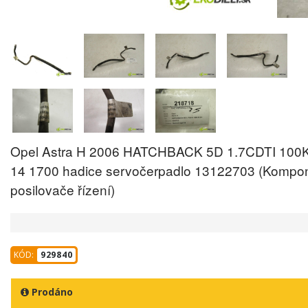
Opel Astra H 2006 HATCHBACK 5D 1.7CDTI 100
14 1700 hadice servočerpadlo 13122703 (Kompo
posilovače řízení)
KÓD:
929840
Prodáno