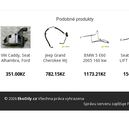
Podobné produkty
VW Caddy, Seat
Jeep Grand
BMW 5 E60
Seat
Alhambra, Ford
Cherokee WJ
2005 160 kw
LIFT
Galaxy Mk1 r.v.
2004 223KM
SEDAN 4D 3.0D
1.9
1996-2000
4.7B V8 223KM
218KM 02-10
00
351.00Kč
782.15Kč
1173.21Kč
15
1.9TDI
98-04 4700
3000 hadice
028145523E
hadice
servočerpadlo
ser
servočerpadlo
6761507
(Ko
(Komponenty
(Komponenty
po
posilovače
posilovače
© 2026
EkoDily.cz
Všechna práva vyhrazena
řízení)
řízení)
Správu serveru zajišťuje