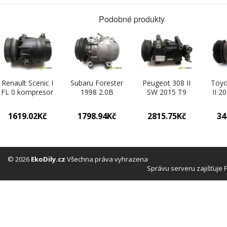
Podobné produkty
Renault Scenic I
Subaru Forester
Peugeot 308 II
Toyo
FL 0 kompresor
1998 2.0B
SW 2015 T9
II 2
klimatizace
125KM 97-02
KOMBI 5D
4D
6560630
2000 kompresor
1.6HDI 120KM
155
1619.02Kč
1798.94Kč
2815.75Kč
34
klimatizace
13- 1600
2000
2F670-45010
kompresor
kl
(Kompresory)
klimatizace
447
9675655880
(Ko
(Kompresory)
© 2026
EkoDily.cz
Všechna práva vyhrazena
Správu serveru zajišťuje