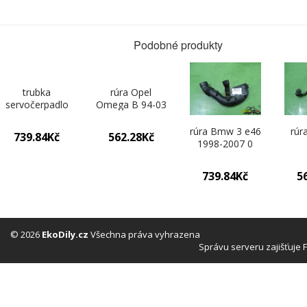
Podobné produkty
trubka
rúra Opel
servočerpadlo
Omega B 94-03
Citroen Xsara II
0
00-04 0
rúra Bmw 3 e46
rúr
739.84Kč
562.28Kč
1998-2007 0
739.84Kč
5
© 2026
EkoDily.cz
Všechna práva vyhrazena
Správu serveru zajišťuje