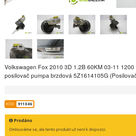
Volkswagen Fox 2010 3D 1.2B 60KM 03-11 1200
posilovač pumpa brzdová 5Z1614105G (Posilovač
KÓD:
911046
Prodáno
Omlouváme se, ale tento produkt už není k dispozici.