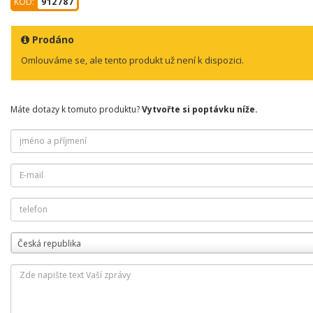
KÓD:
912787
Prodáno
Omlouváme se, ale tento produkt už není k dispozici.
Máte dotazy k tomuto produktu?
Vytvořte si poptávku níže.
Česká republika