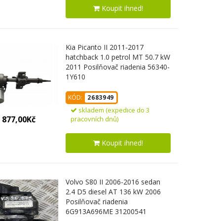
Koupit ihned!
Kia Picanto II 2011-2017
hatchback 1.0 petrol MT 50.7 kW
2011 Posilňovač riadenia 56340-
1Y610
KÓD:
2683949
skladem (expedice do 3
 877,00Kč
pracovních dnů)
Koupit ihned!
Volvo S80 II 2006-2016 sedan
2.4 D5 diesel AT 136 kW 2006
Posilňovač riadenia
6G913A696ME 31200541