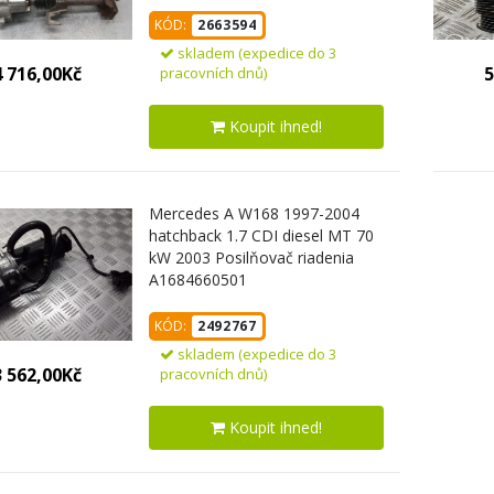
KÓD:
2663594
skladem (expedice do 3
4 716,00Kč
5
pracovních dnů)
Koupit ihned!
Mercedes A W168 1997-2004
hatchback 1.7 CDI diesel MT 70
kW 2003 Posilňovač riadenia
A1684660501
KÓD:
2492767
skladem (expedice do 3
3 562,00Kč
pracovních dnů)
Koupit ihned!