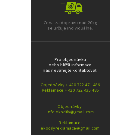
Cena za dopravu nad 20kg
se určuje individuálně.
Pro objednávku
nebo bližší informace
nás neváhejte kontaktovat.
Objednávky + 420 722 471 486
Reklamace + 420 722 435 486
Objednávky:
info.ekodily@gmail.com
Reklamace:
ekodilyreklamace@gmail.com