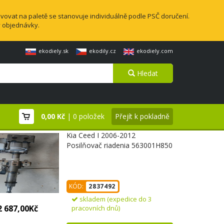
vovat na paletě se stanovuje individuálně podle PSČ doručení.
y objednávky.
ekodiely.sk
ekodily.cz
ekodiely.com
Hledat
0,00 Kč
| 0 položek
Přejít k pokladně
Kia Ceed I 2006-2012
Posilňovač riadenia 563001H850
KÓD:
2837492
skladem (expedice do 3
2 687,00Kč
pracovních dnů)