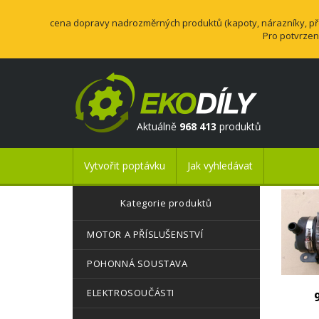
cena dopravy nadrozměrných produktů (kapoty, nárazníky, přev
Pro potvrzen
Aktuálně
968 413
produktů
Vytvořit poptávku
Jak vyhledávat
Kategorie produktů
MOTOR A PŘÍSLUŠENSTVÍ
POHONNÁ SOUSTAVA
ELEKTROSOUČÁSTI