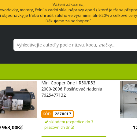
Vážení zákazníci,
odovky, motory, čelní a zadní skla, nápravy apod.), které je třeba přepra
í objednávky je třeba uhradit zálohu ve výši minimálně 20% z celkové cen
Děkujeme za pochopení.
Mini Cooper One I R50/R53
2000-2006 Posilňovač riadenia
7625477132
KÓD:
2878017
skladem (expedice do 3
9 963,00Kč
1
pracovních dnů)