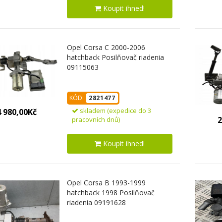
Koupit ihned!
Opel Corsa C 2000-2006
hatchback Posilňovač riadenia
09115063
KÓD:
2821477
skladem (expedice do 3
4 980,00Kč
2
pracovních dnů)
Koupit ihned!
Opel Corsa B 1993-1999
hatchback 1998 Posilňovač
riadenia 09191628