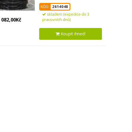
68244054
KÓD:
2614048
skladem (expedice do 3
 082,00Kč
pracovních dnů)
Koupit ihned!