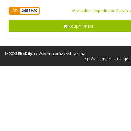
skladem (expedice do 3 pracov
KÓD:
2658929
Koupit ihned!
© 2026
EkoDily.cz
Všechna práva vyhrazena
Správu serveru zajišťuje