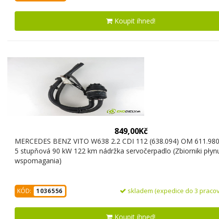
Koupit ihned!
849,00Kč
MERCEDES BENZ VITO W638 2.2 CDI 112 (638.094) OM 611.98
5 stupňová 90 kW 122 km nádržka servočerpadlo (Zbiorniki płyn
wspomagania)
skladem (expedice do 3 pracov
KÓD:
1036556
Koupit ihned!