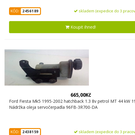
skladem (expedice do 3 pracov
KÓD:
2456189
Koupit ihned!
665,00Kč
Ford Fiesta Mk5 1995-2002 hatchback 1.3 8v petrol MT 44 kW 1
Nádržka oleja servočerpadla 96FB-3R700-DA
skladem (expedice do 3 pracov
KÓD:
2438159